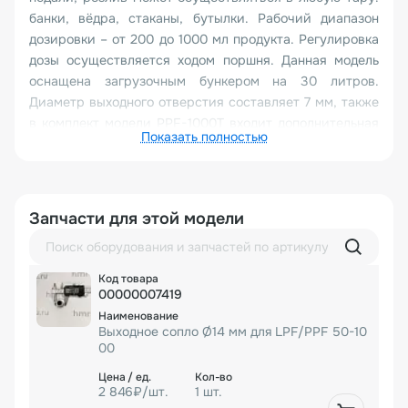
банки, вёдра, стаканы, бутылки. Рабочий диапазон
дозировки – от 200 до 1000 мл продукта. Регулировка
дозы осуществляется ходом поршня. Данная модель
оснащена загрузочным бункером на 30 литров.
Диаметр выходного отверстия составляет 7 мм, также
в комплект модели PPF-1000T входит дополнительная
Показать полностью
насадка диаметром 14 мм. Для работы с дозатором
требуется наличие воздушного компрессора (не
входит в комплектацию оборудования),
производительностью ≥ 350 л/мин и объемом
Запчасти для этой модели
ресивера ≥ 50 л. Оборудование полностью
изготовлено из нержавеющей стали.
Особенности:
высокая точность дозировки
00000007419
простота регулировки дозы
Выходное сопло Ø14 мм для LPF/PPF 50-10
настольный вариант исполнения
00
большой диапазон дозирования
изготовлен из нержавеющей стали
2 846₽/шт.
1 шт.