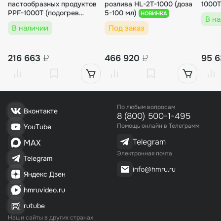
Выходное сопло Ø8 мм для LPF/PPF 50-100
пастообразных продуктов
розлива HL-2T-1000 (доза
1000T
0
PPF-1000T (подогрев
5-100 мл)
НОВИНКА
В н
бункера, мешалка)
В наличии
Под заказ
2 610₽/шт.
1 шт.
2 610₽
216 663
₽
466 920
₽
95 
00000002368
Узел подачи продукта с пневмоцилиндром д
По любым вопросам
ля PPF-1000T
Вконтакте
8 (800) 500-1-495
Помощь онлайн в Телеграмм
YouTube
16 065₽/шт.
1 шт.
Telegram
MAX
16 065₽
Электронная почта
Telegram
info@hmru.ru
Яндекс Дзен
00000002083
hmruvideo.ru
Комплект уплотнительных манжет выходно
го узла для LPF/PPF-50/100/250/500/1000
rutube
(T)
Наши сайты в других странах