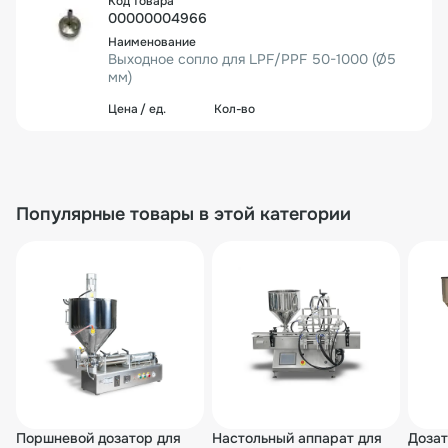
00000004966
Выходное сопло для LPF/PPF 50-1000 (Ø5
мм)
2 846₽/шт.
1 шт.
2 846₽
Популярные товары в этой категории
00-00001125
Выходное сопло Ø6 мм для LPF/PPF 50-100
0
2 846₽/шт.
1 шт.
2 846₽
00-00001126
Поршневой дозатор для
Настольный аппарат для
Дозат