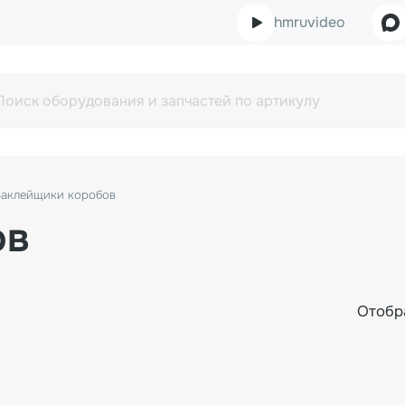
hmruvideo
Заклейщики коробов
ов
Отобр