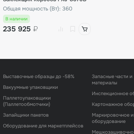
Общая мощность (Вт): 360
В наличии
235 925
₽
Выставочные образцы до -58%
Запасные части и
материалы
Вакуумные упаковщики
Инспекционное о
Паллетоупаковщики
(Паллетообмотчики)
Картонажное обо
Запайщики пакетов
Маркировочное и
оборудование
Оборудование для маркетплейсов
Мешкозашивочно