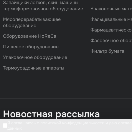
Запайщики лотков, скин машины,
термоформовочное оборудование
Упаковочные мат
Мясоперерабатывающее
Фальцевальные 
оборудование
Фармацевтическо
Оборудование HoReCa
Фасовочноe обор
Пищевое оборудование
Фильтр бумага
Упаковочное оборудование
Термоусадочные аппараты
Новостная рассылка
Я соглашаюсь с политикой конфиденциальности и даю соглас
данных