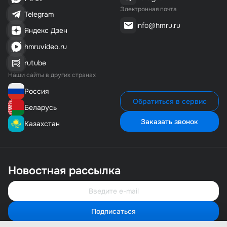
Электронная почта
Telegram
info@hmru.ru
Яндекс Дзен
hmruvideo.ru
rutube
Наши сайты в других странах
Россия
Обратиться в сервис
Беларусь
Заказать звонок
Казахстан
Новостная рассылка
Подписаться
Свяжитесь с нами
Мы онлайн и готовы помочь