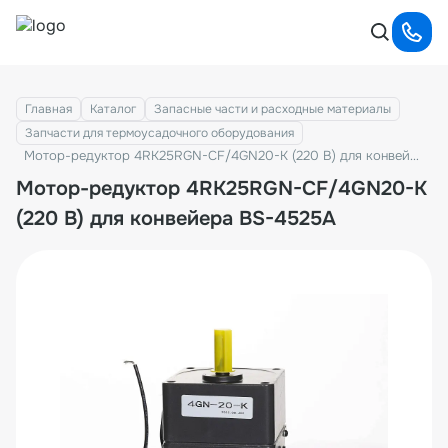
Главная
Каталог
Запасные части и расходные материалы
Запчасти для термоусадочного оборудования
Мотор-редуктор 4RK25RGN-CF/4GN20-K (220 В) для конвейера BS-4525A
Мотор-редуктор 4RK25RGN-CF/4GN20-K
(220 В) для конвейера BS-4525A