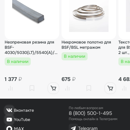
Неопреновая резина для
Нихромовое полотно для
Текст
BSF-
BSF/BSL метражом
для B
4030/5030(LT)/5540(А)/7060,
В наличии
BSL (метражом)
В наличии
В н
1 377
₽
675
₽
4 6
По любым вопросам
Вконтакте
8 (800) 500-1-495
Помощь онлайн в Телеграмм
YouTube
Telegram
MAX