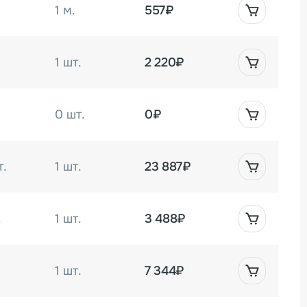
величите срок хранения вашей продукции с HVT-
1 м.
557₽
1 шт.
2 220₽
0 шт.
0₽
т.
1 шт.
23 887₽
.
1 шт.
3 488₽
1 шт.
7 344₽