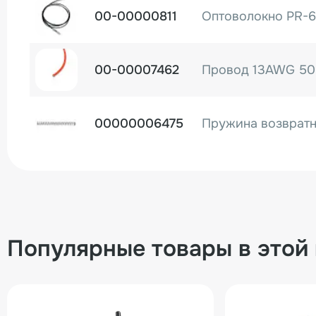
00-00000811
Оптоволокно PR-6
00-00007462
00000006475
Пружина возвратн
00-00005357
00000002592
Популярные товары в этой