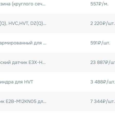
Улучшите презентацию и у
Уплотнительная резина (круглого сечения) для HVT
557₽/м.
450A/2!
Вакуумметр на DZ(Q), HVC,HVT, DZ(Q) NEW
2 220₽/шт.
Вакуумный шланг армированный для HVT
591₽/шт.
Волоконно-оптический датчик E3X-HD11 для HVT-A
23 887₽/ш
индра для HVT
3 488₽/шт
Индуктивный датчик E2B-M12KN05 для CXJ/HVT
7 344₽/шт.