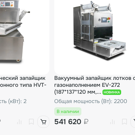
ческий запайщик
Вакуумный запайщик лотков 
онного типа HVT-
газонаполнением EV-272
(187*137*120 мм,...
НОВИНКА
ь (кВт): 2
Общая мощность (Вт): 2200
В наличии
₽
541 620
₽