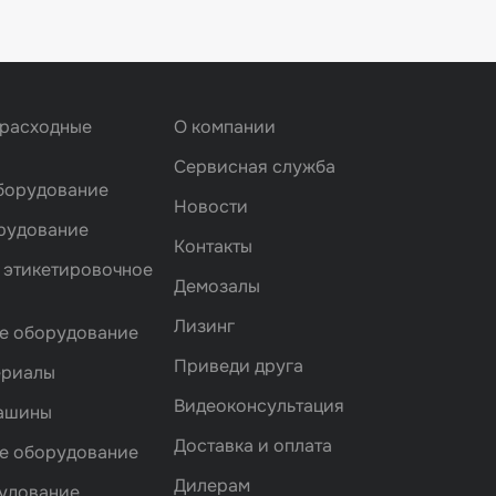
 расходные
О компании
Сервисная служба
борудование
Новости
рудование
Контакты
 этикетировочное
Демозалы
Лизинг
е оборудование
Приведи друга
ериалы
Видеоконсультация
машины
Доставка и оплата
е оборудование
Дилерам
удование