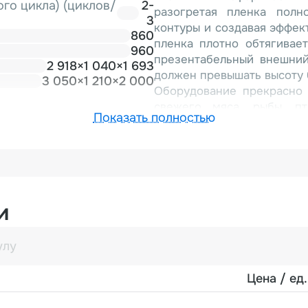
го цикла) (циклов/
2-
разогретая пленка полн
3
контуры и создавая эффек
860
пленка плотно обтягивае
960
презентабельный внешний
2 918×1 040×1 693
должен превышать высоту б
3 050×1 210×2 000
Оборудование прекрасно 
свежего мяса, рыбы, п
Показать полностью
модифицированной га
автоматизирован: опе
транспортере, после чего
операций: вакуумирование
по контуру. Система ос
рисунком, обеспечивая бе
и
Выгодная цена оборуд
конструкции – замене в
надежные бюджетные анало
функций. Дополнительные 
Цена / ед.
быстрая замена рулонов п
интеграции в производств