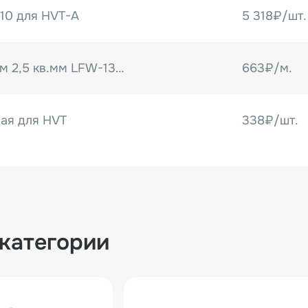
10 для HVT-A
5 318₽/шт.
Провод 13AWG 50м 2,5 кв.мм LFW-13R в мягкой силиконовой изоляции (HVT)
663₽/м.
ая для HVT
338₽/шт.
Пружина нагревательной плиты Ø21×Ø3×64 мм для HVT
826₽/шт.
Резина уплотнительная на крышку (6*9мм) для DZ-400,260 (метражом)
844₽/м.
 категории