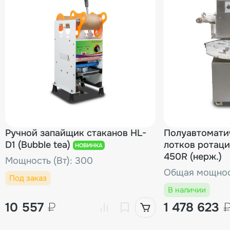
Ручной запайщик стаканов HL-
Полуавтомати
D1 (Bubble tea)
лотков ротаци
НОВИНКА
450R (нерж.)
Мощность (Вт): 300
Общая мощност
Под заказ
В наличии
10 557
₽
1 478 623