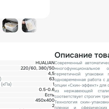
Описание тов
HUALIAN
Современный автоматиче
220/60, 380/50
многофункциональное
4,5
герметичной упаковки 
)
63
одновременная работа с д
(кПа)
1
опции «Скин-эффект» для 
0.5-0.6
из нержавеющей стали
Есть
соответствует строгим тр
450х400
Технология скин-упаковк
2
пленки и сферических