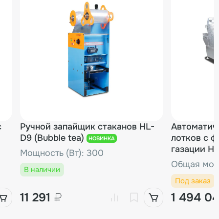
с
Ручной запайщик стаканов HL-
Автоматич
D9 (Bubble tea)
лотков с 
НОВИНКА
газации HV
Мощность (Вт): 300
Общая мощн
В наличии
Под заказ
11 291
₽
1 494 0