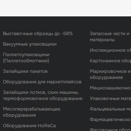
Выставочные образцы до -58%
Запасные части и
материалы
Вакуумные упаковщики
Инспекционное о
Паллетоупаковщики
(Паллетообмотчики)
Картонажное обо
Запайщики пакетов
Маркировочное и
оборудование
Оборудование для маркетплейсов
Мешкозашивочно
Запайщики лотков, скин машины,
термоформовочное оборудование
Упаковочные мат
Мясоперерабатывающее
Фальцевальные 
оборудование
Фармацевтическо
Оборудование HoReCa
Фасовочноe обор