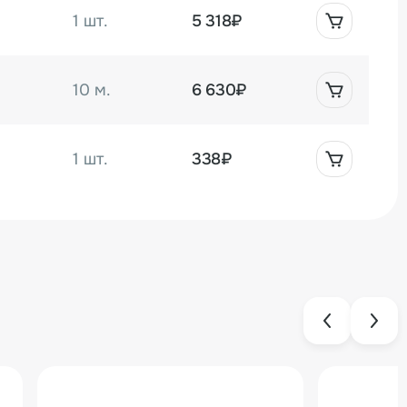
1 шт.
5 318₽
10 м.
6 630₽
1 шт.
338₽
1 шт.
826₽
0 м.
0₽