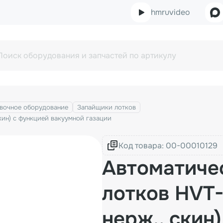
hmruvideo
вочное оборудование
Запайщики лотков
кин) с функцией вакуумной газации
Код товара:
Автоматиче
лотков HVT-
нерж., скин