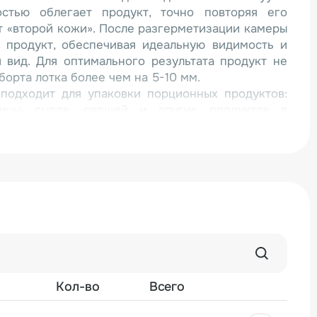
остью облегает продукт, точно повторяя его
т «второй кожи». После разгерметизации камеры
т продукт, обеспечивая идеальную видимость и
 вид. Для оптимального результата продукт не
орта лотка более чем на 5-10 мм.
подходит для упаковки порционных продуктов:
тицы, сыров, овощей и других продуктов в
зовой среде (MAP). Процесс полностью
ратору достаточно разместить лотки на
 аппарат самостоятельно выполняет полный цикл
, газонаполнение и запайку с точной обрезкой
нащена фотодатчиком для работы с пленкой с
зупречное позиционирование без искажений.
ования достигнута благодаря оптимизации
торостепенных электронных компонентов на
ги без ущерба для качества работы и ключевых
преимущества: интуитивная панель управления,
Кол-во
Всего
ленки, система сматывания отходов, возможность
енную линию.