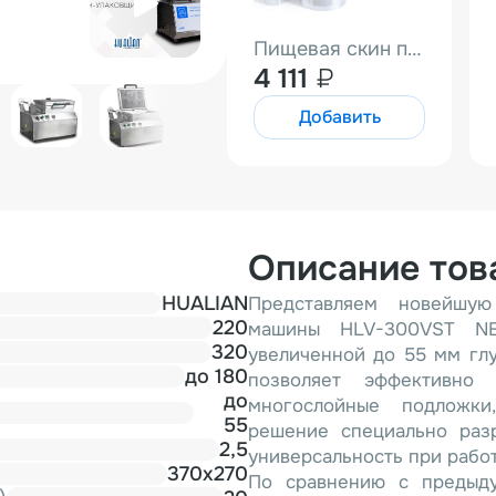
Пищевая скин пленка HUALIAN (EVA/PE/EVA 320 мм, 100 мкм, 2,9 кг, 100 м)
4 111
₽
Добавить
Описание тов
HUALIAN
Представляем новейшую
220
машины HLV-300VST NE
320
увеличенной до 55 мм глу
до 180
позволяет эффективно 
до
многослойные подложки
55
решение специально разр
2,5
универсальность при рабо
370х270
По сравнению с предыду