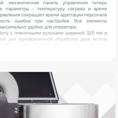
ий: механическая панель управления теперь
ые параметры - температуру нагрева и время
правления сокращает время адаптации персонала
ность ошибок при настройке. Все элементы
аксимально удобно для оператора.
боту с пленочными рулонами шириной 320 мм и
ой для одновременной обработки двух лотков
87×137 мм или 210×148 мм). Такая конструкция
оизводительность на предприятиях с большими
 Возможность параллельной обработки двух
изводственный цикл и увеличивает общую
тва модели HLV-300VST-II:
 - корпус из нержавеющей стали устойчив к
 компактные размеры позволяют установку в
остранства;
возможность настройки под любые типы лотков,
удобной системой обрезки пленки;
акуумный насос - мощность 20 м³/ч обеспечивает