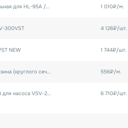
поддержку по интеграции 
Резина уплотнительная для HL-95A /HLV-400 тип I (под лоток) (метражом)
1 010₽/м.
LV-300VST
4 126₽/шт.
VST NEW
1 744₽/шт.
Уплотнительная резина (круглого сечения) для HVT
556₽/м.
Фильтр воздушный для насоса VSV-20FP (HLV)
6 710₽/шт.