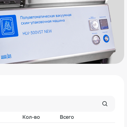
30-40 секунд;
 все компоненты рассчитаны на длительную
;
ргономичный дизайн обеспечивает безопасность и
евой промышленности: обеспечивает надежную
вает срок хранения и придает продукции
й вид. Плотное прилегание пленки создает
, а прозрачность материала позволяет
ство продукта. Технология скин-упаковки
 сохраняя свежесть и вкусовые качества мясных,
в.
ль HLV-300VST NEW с глубиной лотка 55 мм и
м матриц можно на нашем сайте или через
одаж. Мы осуществляем доставку по всей
ранам Евразийского экономического союза.
стрибьютором Hualian в России, гарантируем
Кол-во
Всего
висное обслуживание и выполнение всех
ьств. Также предлагаем консультационную