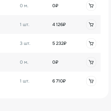
оборудования в ваше производство.
0 м.
0₽
1 шт.
4 126₽
3 шт.
5 232₽
0 м.
0₽
1 шт.
6 710₽