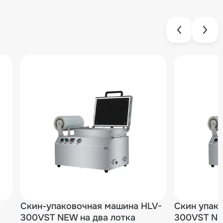
Скин-упаковочная машина HLV-
Скин упак
300VST NEW на два лотка
300VST NEW (210*148*