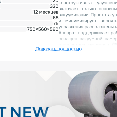
)
20
конструктивных улучшен
320
включает только основн
12 месяцев
вакуумизации. Простота у
68
и минимизирует вероят
75
управления расположены м
750×560×560
Аппарат поддерживает ра
оснащен вакуумной камер
стандартных размеров (1
Показать полностью
значительно повышает пр
объемами производства.
лотков сокращает про
эффективность работы.
Основные достоинс
Гигиеничное исполнение
коррозии и прост в уходе;
Оптимальные габариты -
условиях ограниченного пр
Гибкая система матриц - 
включая нестандартные, с 
Высокопроизводительный в