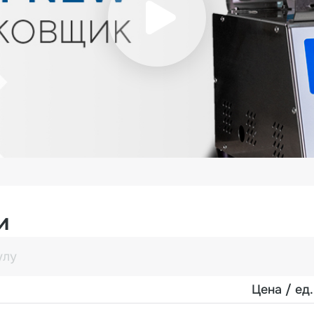
полную откачку воздуха за 
Надежная конструкция -
интенсивную эксплуатацию
Удобство эксплуатации - э
простоту обслуживания.
Идеальный выбор для пищ
герметизацию, продле
привлекательный внешни
аккуратную упаковку
демонстрировать каче
предотвращает окисление,
рыбных и сырных продукто
Оформить заказ на моде
и
необходимым комплекто
менеджеров отдела пр
территории России и ст
Являясь официальным ди
Цена / ед.
профессиональное сер
гарантийных обязател