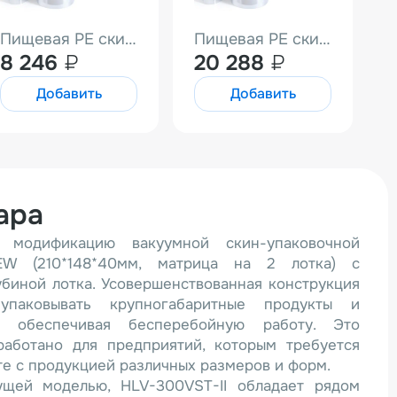
Пищевая PE скин-пленка (320мм 80мк 4,81кг)
Пищевая PE скин-пленка (305мм 100мк 9,5кг)
8 246
₽
20 288
₽
Добавить
Добавить
ара
 модификацию вакуумной скин-упаковочной
W (210*148*40мм, матрица на 2 лотка) с
биной лотка. Усовершенствованная конструкция
упаковывать крупногабаритные продукты и
, обеспечивая бесперебойную работу. Это
аботано для предприятий, которым требуется
те с продукцией различных размеров и форм.
щей моделью, HLV-300VST-II обладает рядом