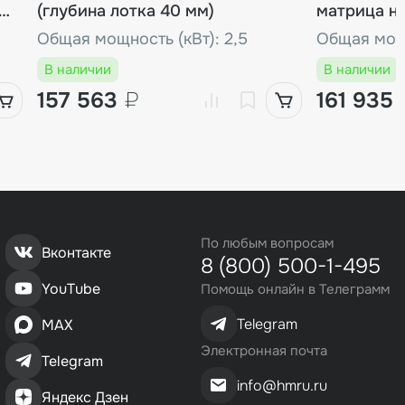
(глубина лотка 40 мм)
матрица на
Общая мощность (кВт): 2,5
Общая мощн
В наличии
В наличии
157 563
₽
161 935
По любым вопросам
Вконтакте
8 (800) 500-1-495
YouTube
Помощь онлайн в Телеграмм
Telegram
MAX
Электронная почта
Telegram
info@hmru.ru
Яндекс Дзен