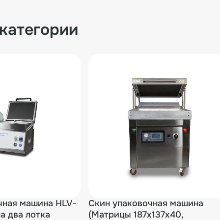
 категории
чная машина HLV-
Скин упаковочная машина
а два лотка
(Матрицы 187х137х40,