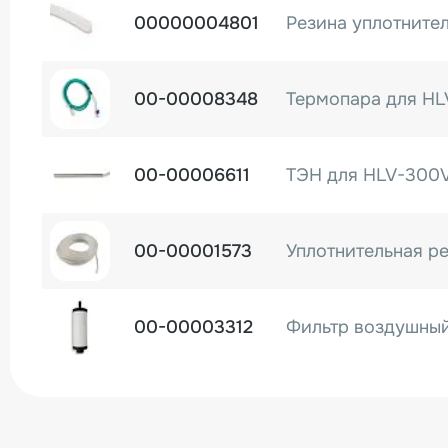
00000004801
00-00008348
Термопара для H
00-00006611
ТЭН для HLV-300
00-00001573
00-00003312