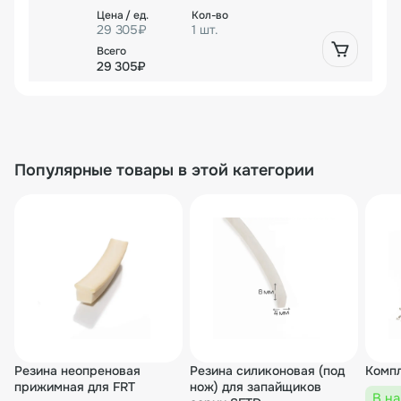
29 305₽
1 шт.
29 305₽
Популярные товары в этой категории
Резина неопреновая
Резина силиконовая (под
Компл
прижимная для FRT
нож) для запайщиков
В н