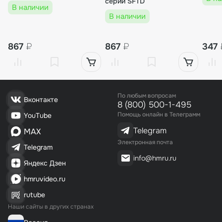
серии SFTD
В наличии
В наличии
867
₽
867
₽
347
По любым вопросам
Вконтакте
8 (800) 500-1-495
Помощь онлайн в Телеграмм
YouTube
Telegram
MAX
Электронная почта
Telegram
info@hmru.ru
Яндекс Дзен
hmruvideo.ru
rutube
Наши сайты в других странах