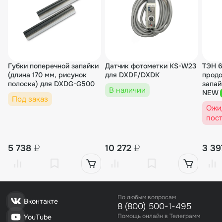
Губки поперечной запайки
Датчик фотометки KS-W23
ТЭН 6
(длина 170 мм, рисунок
для DXDF/DXDK
продо
полоска) для DXDG-G500
запай
В наличии
NEW
Под заказ
Ожи
пос
5 738
₽
10 272
₽
3 3
По любым вопросам
Вконтакте
8 (800) 500-1-495
Помощь онлайн в Телеграмм
YouTube