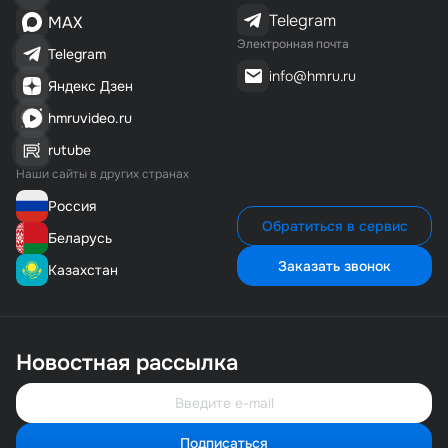
Telegram
MAX
Электронная почта
Telegram
info@hmru.ru
Яндекс Дзен
hmruvideo.ru
rutube
Наши сайты в других странах
Россия
Обратиться в сервис
Беларусь
Заказать звонок
Казахстан
Новостная рассылка
Подписаться
Свяжитесь с нами