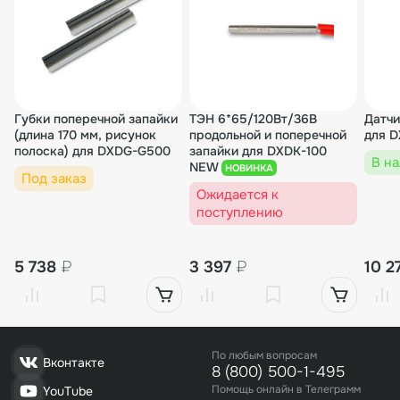
Губки поперечной запайки
ТЭН 6*65/120Вт/36В
Датчи
(длина 170 мм, рисунок
продольной и поперечной
для 
полоска) для DXDG-G500
запайки для DXDK-100
В н
NEW
НОВИНКА
Под заказ
Ожидается к
поступлению
5 738
₽
3 397
₽
10 2
По любым вопросам
Вконтакте
8 (800) 500-1-495
Помощь онлайн в Телеграмм
YouTube