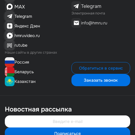
Telegram
MAX
Электронная почта
Telegram
info@hmru.ru
Яндекс Дзен
hmruvideo.ru
rutube
Наши сайты в других странах
Россия
Обратиться в сервис
Беларусь
Заказать звонок
Казахстан
Новостная рассылка
Подписаться
Свяжитесь с нами