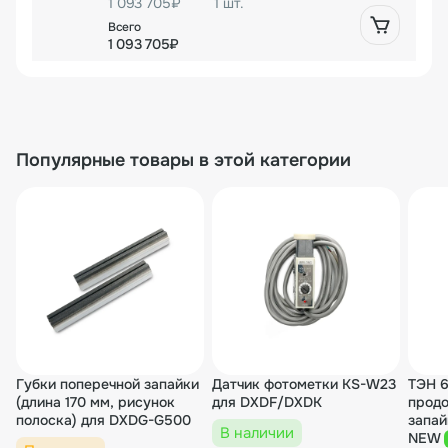
1 093 705₽
1 шт.
1 093 705₽
Популярные товары в этой категории
Губки поперечной запайки
Датчик фотометки KS-W23
ТЭН 6
(длина 170 мм, рисунок
для DXDF/DXDK
продо
полоска) для DXDG-G500
запай
В наличии
NEW