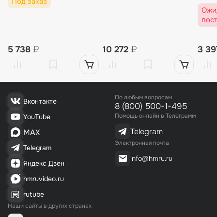
Под заказ
Ожи
пос
5 738
₽
10 272
₽
3 3
По любым вопросам
Вконтакте
8 (800) 500-1-495
Помощь онлайн в Телеграмм
YouTube
Telegram
MAX
Электронная почта
Telegram
info@hmru.ru
Яндекс Дзен
hmruvideo.ru
rutube
Наши сайты в других странах