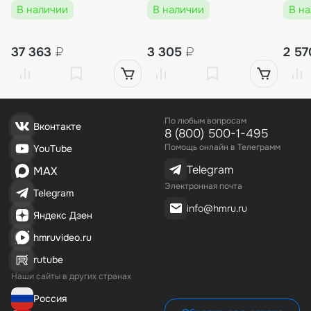
750 Вт, для DZ, HVC, HVT,
Filter)
В наличии
В наличии
В н
TB
37 363
₽
3 305
₽
2 5
По любым вопросам
Вконтакте
8 (800) 500-1-495
Помощь онлайн в Телеграмм
YouTube
Telegram
MAX
Электронная почта
Telegram
info@hmru.ru
Яндекс Дзен
hmruvideo.ru
rutube
Наши сайты в других странах
Россия