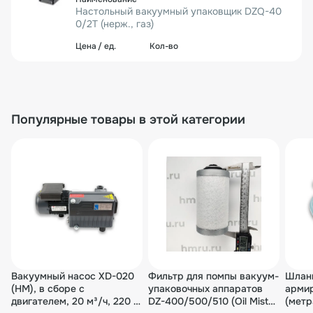
Настольный вакуумный упаковщик DZQ-40
0/2T (нерж., газ)
76 730₽
1 шт.
76 730₽
Популярные товары в этой категории
Вакуумный насос XD-020
Фильтр для помпы вакуум-
Шлан
(HM), в сборе с
упаковочных аппаратов
арми
двигателем, 20 м³/ч, 220 В,
DZ-400/500/510 (Oil Mist
(мет