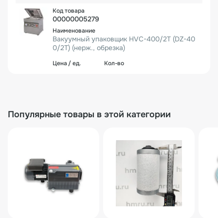
00000005279
Вакуумный упаковщик HVC-400/2T (DZ-40
0/2T) (нерж., обрезка)
119 213₽
1 шт.
119 213₽
Популярные товары в этой категории
00000000069
Вакуумный упаковщик HVC-400/2T-G (DZQ
-400/2T) (нерж., газ)
108 722₽
1 шт.
108 722₽
00000000067