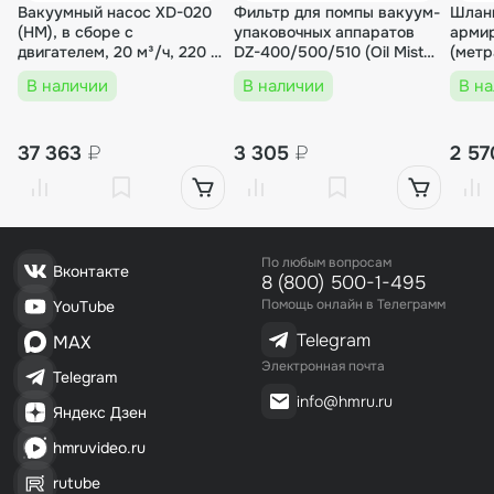
Вакуумный насос XD-020
Фильтр для помпы вакуум-
Шлан
Вакуумный упаковщик HVC-400/2T (DZ-40
(HM), в сборе с
упаковочных аппаратов
арми
0/2T)
двигателем, 20 м³/ч, 220 В,
DZ-400/500/510 (Oil Mist
(мет
750 Вт, для DZ, HVC, HVT,
Filter)
В наличии
В наличии
В н
TB
92 509₽
1 шт.
92 509₽
37 363
₽
3 305
₽
2 5
00000000068
Вакуумный упаковщик HVC-400/2T (DZ-40
По любым вопросам
0/2T) нерж.
Вконтакте
8 (800) 500-1-495
Помощь онлайн в Телеграмм
YouTube
99 011₽
1 шт.
Telegram
MAX
99 011₽
Электронная почта
Telegram
info@hmru.ru
Яндекс Дзен
hmruvideo.ru
rutube