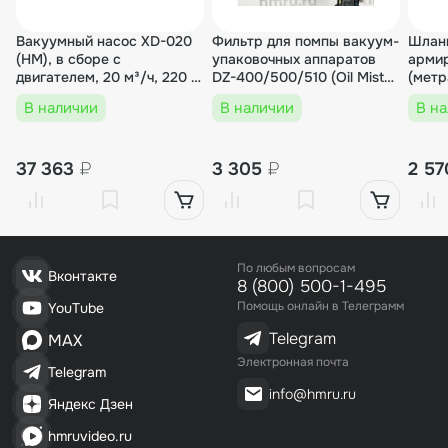
00-00008170
Вакуумный насос XD-020
Фильтр для помпы вакуум-
Шлан
Вакуум-упаковочная машина напольного ти
(HM), в сборе с
упаковочных аппаратов
арми
па EV-51
двигателем, 20 м³/ч, 220 В,
DZ-400/500/510 (Oil Mist
(мет
750 Вт, для DZ, HVC, HVT,
Filter)
В наличии
В наличии
В н
TB
83 666₽
1 шт.
83 666₽
37 363
₽
3 305
₽
2 5
По любым вопросам
Вконтакте
8 (800) 500-1-495
Помощь онлайн в Телеграмм
YouTube
Telegram
MAX
Электронная почта
Telegram
info@hmru.ru
Яндекс Дзен
hmruvideo.ru