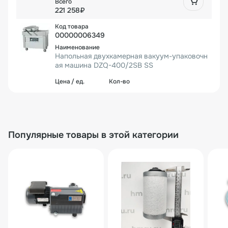
221 258₽
00000006349
Напольная двухкамерная вакуум-упаковочн
ая машина DZQ-400/2SB SS
158 921₽
1 шт.
158 921₽
Популярные товары в этой категории
00000006350
Напольная двухкамерная вакуум-упаковочн
ая машина DZQ-500/2SB SS (нерж., газ)
208 774₽
1 шт.
208 774₽