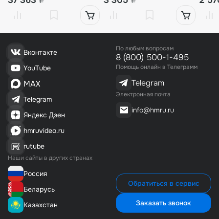
37 363
₽
3 305
₽
2 5
По любым вопросам
Вконтакте
8 (800) 500-1-495
Помощь онлайн в Телеграмм
YouTube
Telegram
MAX
Электронная почта
Telegram
info@hmru.ru
Яндекс Дзен
hmruvideo.ru
rutube
Наши сайты в других странах
Россия
Обратиться в сервис
Беларусь
Заказать звонок
Казахстан