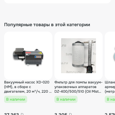
Популярные товары в этой категории
Вакуумный насос XD-020
Фильтр для помпы вакуум-
Шлан
(HM), в сборе с
упаковочных аппаратов
арми
двигателем, 20 м³/ч, 220 В,
DZ-400/500/510 (Oil Mist
(мет
750 Вт, для DZ, HVC, HVT,
Filter)
В наличии
В наличии
В н
TB