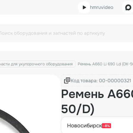
hmruvideo
части для укупорочного оборудования
Ремень A660 Li 690 Ld (DK-5
Код товара:
Ремень A660
50/D)
новосибирск
-8%