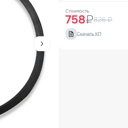
Стоимость
758
₽
826 ₽
Скачать КП