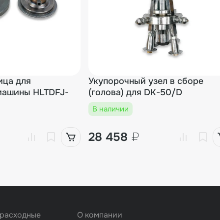
ица для
Укупорочный узел в сборе
машины HLTDFJ-
(голова) для DK-50/D
В наличии
28 458
₽
 расходные
О компании