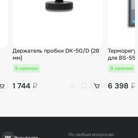
Держатель пробки DK-50/D (28
Терморегу
мм)
для BS-55
В наличии
В наличии
1 744
₽
6 398
₽
По любым вопросам
Вконтакте