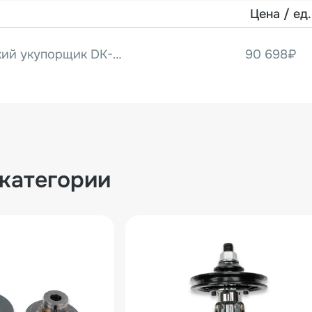
Цена / ед.
Полуавтоматический укупорщик DK-50/D
90 698₽
 категории