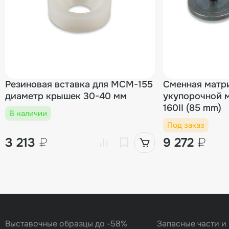
Резиновая вставка для MCM-155
Сменная матр
диаметр крышек 30-40 мм
укупорочной 
160II (85 mm)
В наличии
Под заказ
3 213
₽
9 272
₽
Выставочные образцы до -58%
Запасные части и