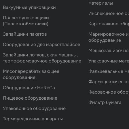
материалы
Вакуумные упаковщики
Инспекционное о
Паллетоупаковщики
(Паллетообмотчики)
Картонажное обо
Запайщики пакетов
Маркировочное и
оборудование
Оборудование для маркетплейсов
Мешкозашивочно
Запайщики лотков, скин машины,
термоформовочное оборудование
Упаковочные мат
Мясоперерабатывающее
Фальцевальные 
оборудование
Фармацевтическо
Оборудование HoReCa
Фасовочноe обор
Пищевое оборудование
Фильтр бумага
Упаковочное оборудование
Термоусадочные аппараты