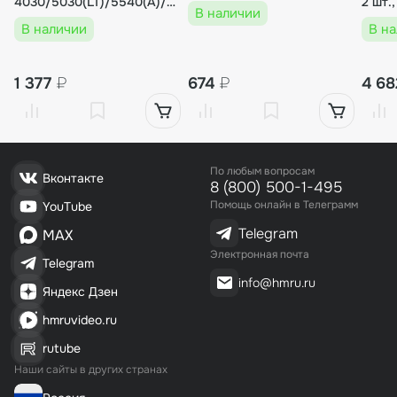
4030/5030(LT)/5540(А)/7060,
В наличии
BSL (метражом)
В наличии
В н
1 377
₽
674
₽
4 6
По любым вопросам
Вконтакте
8 (800) 500-1-495
Помощь онлайн в Телеграмм
YouTube
Telegram
MAX
Электронная почта
Telegram
info@hmru.ru
Яндекс Дзен
hmruvideo.ru
rutube
Наши сайты в других странах