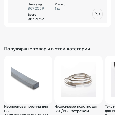
967 205₽
1 шт.
967 205₽
Популярные товары в этой категории
Неопреновая резина для
Нихромовое полотно для
Текст
BSF-
BSF/BSL метражом
для B