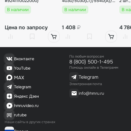
#9241110022000)
4030/5030(LT)/5540(А)/7060,
BSL (метражом)
В наличии
В наличии
В н
Цена по запросу
1 408
₽
4 7
По любым вопросам
Вконтакте
8 (800) 500-1-495
Помощь онлайн в Телеграмм
YouTube
Telegram
MAX
Электронная почта
Telegram
info@hmru.ru
Яндекс Дзен
hmruvideo.ru
rutube
Наши сайты в других странах