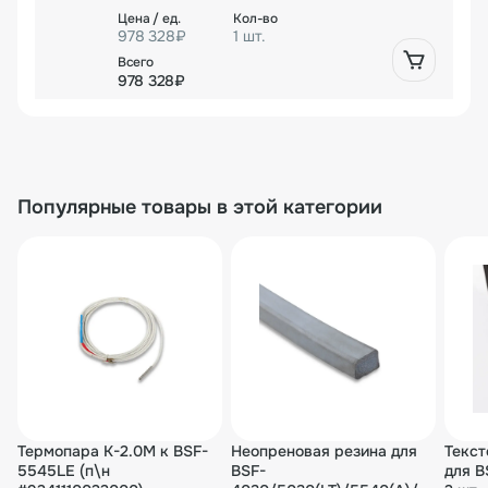
978 328₽
1 шт.
978 328₽
Популярные товары в этой категории
Термопара K-2.0М к BSF-
Неопреновая резина для
Текст
5545LE (п\н
BSF-
для B