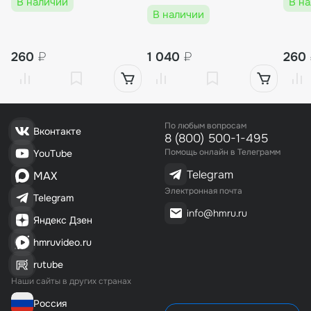
В наличии
В н
L95мм, d12mm)
В наличии
260
₽
1 040
₽
260
По любым вопросам
Вконтакте
8 (800) 500-1-495
Помощь онлайн в Телеграмм
YouTube
Telegram
MAX
Электронная почта
Telegram
info@hmru.ru
Яндекс Дзен
hmruvideo.ru
rutube
Наши сайты в других странах
Россия