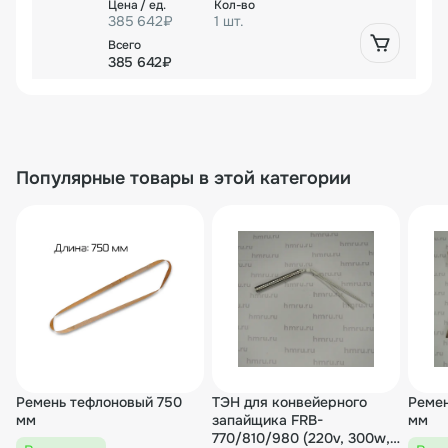
385 642₽
1 шт.
385 642₽
Популярные товары в этой категории
Ремень тефлоновый 750
ТЭН для конвейерного
Ремен
мм
запайщика FRB-
мм
770/810/980 (220v, 300w,