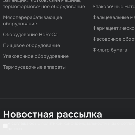
Запайщики лотков, скин машины,
термоформовочное оборудование
Упаковочные мат
Мясоперерабатывающее
Фальцевальные 
оборудование
Фармацевтическо
Оборудование HoReCa
Фасовочноe обор
Пищевое оборудование
Фильтр бумага
Упаковочное оборудование
Термоусадочные аппараты
Новостная рассылка
Я соглашаюсь с политикой конфиденциальности и даю соглас
данных