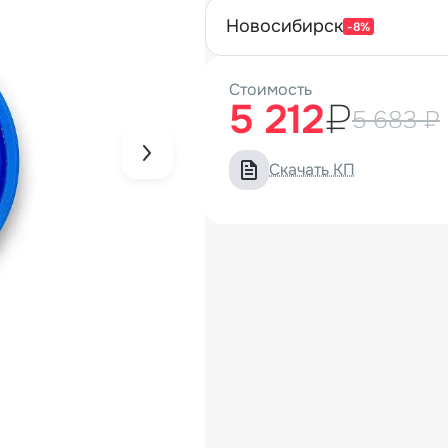
новосибирск
-8%
Стоимость
5 212
₽
5 683 ₽
Скачать КП