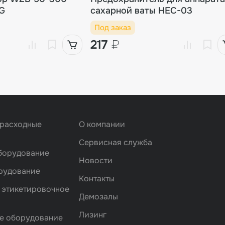
EG
сахарной ваты HEC-03
Под заказ
217
₽
 расходные
О компании
Сервисная служба
борудование
Новости
рудование
Контакты
 этикетировочное
Демозалы
Лизинг
е оборудование