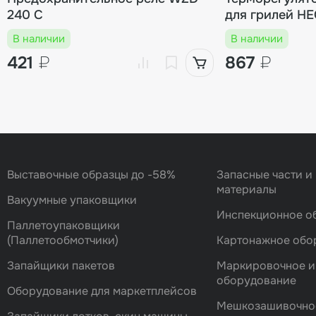
240 C
для грилей H
В наличии
В наличии
421
₽
867
₽
Выставочные образцы до -58%
Запасные части и
материалы
Вакуумные упаковщики
Инспекционное о
Паллетоупаковщики
(Паллетообмотчики)
Картонажное обо
Запайщики пакетов
Маркировочное и
оборудование
Оборудование для маркетплейсов
Мешкозашивочно