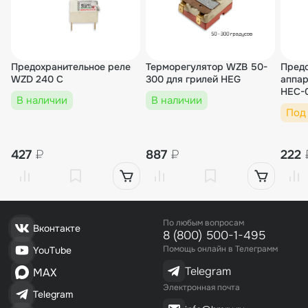
Предохранительное реле
Терморегулятор WZB 50-
Предо
WZD 240 C
300 для грилей HEG
аппар
HEC-
В наличии
В наличии
Под
427
₽
887
₽
222
По любым вопросам
Вконтакте
8 (800) 500-1-495
Помощь онлайн в Телеграмм
YouTube
Telegram
MAX
Электронная почта
Telegram