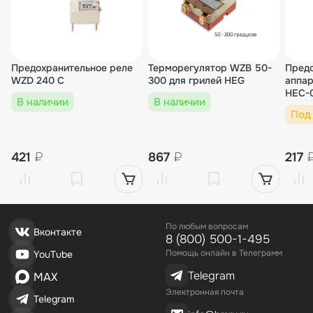
Предохранительное реле
Терморегулятор WZB 50-
Предо
WZD 240 C
300 для грилей HEG
аппар
HEC-
В наличии
В наличии
Под
421
₽
867
₽
217
По любым вопросам
Вконтакте
8 (800) 500-1-495
Помощь онлайн в Телеграмм
YouTube
Telegram
MAX
Электронная почта
Telegram