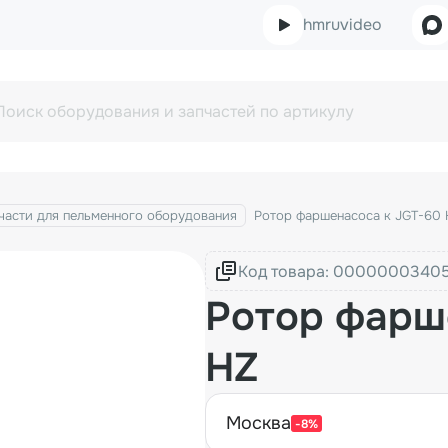
hmruvideo
части для пельменного оборудования
Ротор фаршенасоса к JGT-60 
Код товара:
Ротор фарш
HZ
москва
-8%