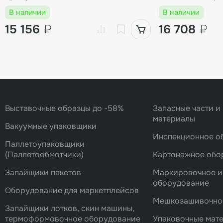
В наличии
В наличии
15 156
₽
16 708
₽
Выставочные образцы до -58%
Запасные части и
материалы
Вакуумные упаковщики
Инспекционное о
Паллетоупаковщики
(Паллетообмотчики)
Картонажное обо
Запайщики пакетов
Маркировочное и
оборудование
Оборудование для маркетплейсов
Мешкозашивочно
Запайщики лотков, скин машины,
термоформовочное оборудование
Упаковочные мат