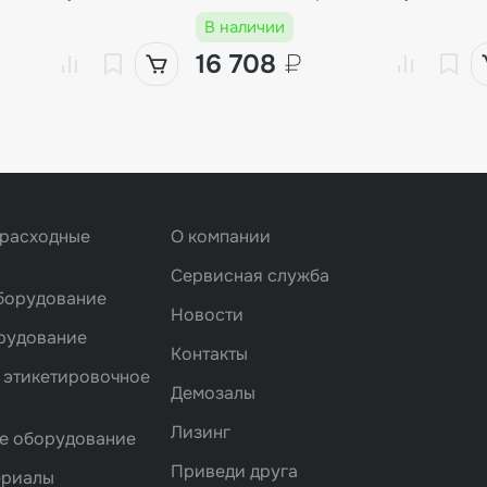
В наличии
16 708
₽
 расходные
О компании
Сервисная служба
борудование
Новости
рудование
Контакты
 этикетировочное
Демозалы
Лизинг
е оборудование
Приведи друга
ериалы