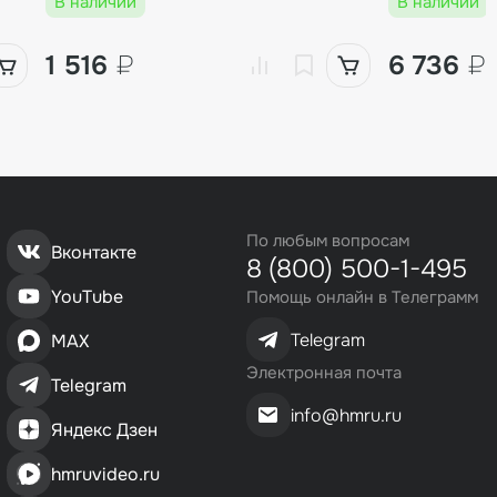
В наличии
В наличии
1 516
₽
6 736
₽
По любым вопросам
Вконтакте
8 (800) 500-1-495
YouTube
Помощь онлайн в Телеграмм
Telegram
MAX
Электронная почта
Telegram
info@hmru.ru
Яндекс Дзен
hmruvideo.ru