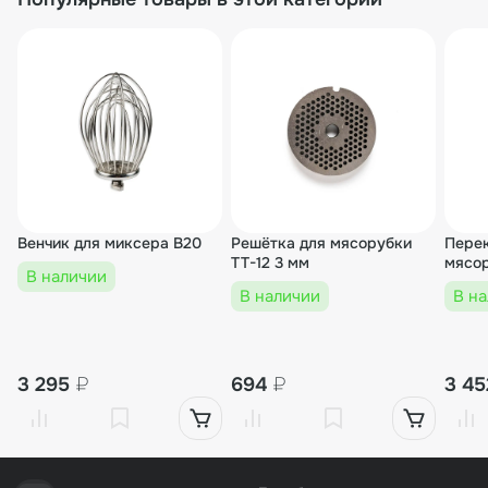
Венчик для миксера B20
Решётка для мясорубки
Перек
TT-12 3 мм
мясор
В наличии
В наличии
В н
3 295
₽
694
₽
3 4