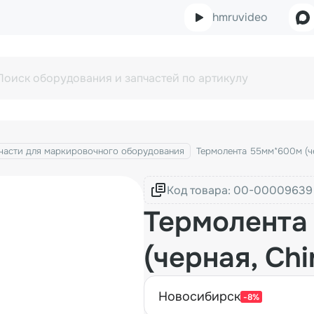
hmruvideo
части для маркировочного оборудования
Термолента 55мм*600м (че
Код товара:
Термолента
(черная, Chi
новосибирск
-8%