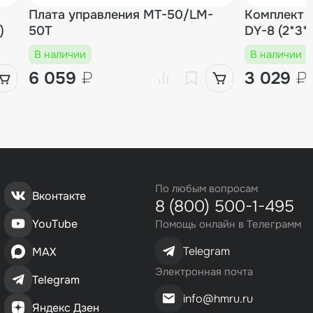
Плата управления MT-50/LM-
Комплект л
)
50T
DY-8 (2*3*
В наличии
В наличии
6 059
₽
3 029
₽
По любым вопросам
Вконтакте
8 (800) 500-1-495
YouTube
Помощь онлайн в Телеграмм
Telegram
MAX
Электронная почта
Telegram
info@hmru.ru
Яндекс Дзен