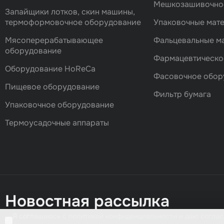
Мешкозашивочно
Запайщики лотков, скин машины,
термоформовочное оборудование
Упаковочные мат
Мясоперерабатывающее
Фальцевальные 
оборудование
Фармацевтическо
Оборудование HoReCa
Фасовочноe обор
Пищевое оборудование
Фильтр бумага
Упаковочное оборудование
Термоусадочные аппараты
Новостная рассылка
Я соглашаюсь с политикой конфиденциальности и даю соглас