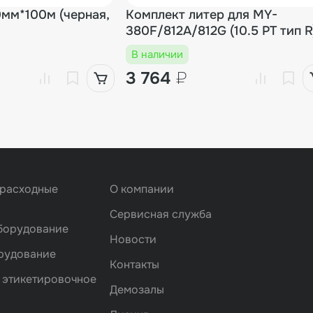
мм*100м (черная,
Комплект литер для MY-
380F/812A/812G (10.5 PT тип R
В наличии
3 764
₽
 расходные
О компании
Сервисная служба
борудование
Новости
рудование
Контакты
 этикетировочное
Демозалы