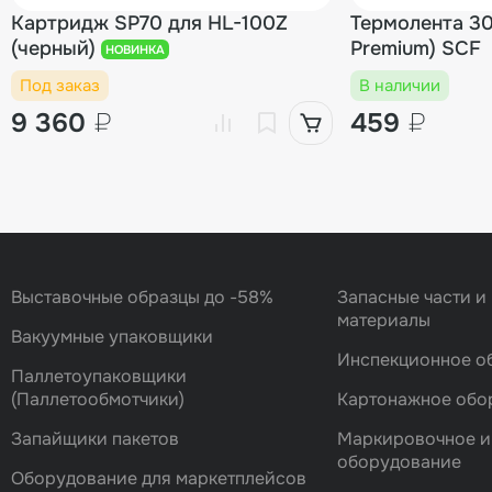
Картридж SP70 для HL-100Z
Термолента 30
(черный)
Premium) SCF
НОВИНКА
Под заказ
В наличии
9 360
₽
459
₽
Выставочные образцы до -58%
Запасные части и
материалы
Вакуумные упаковщики
Инспекционное о
Паллетоупаковщики
(Паллетообмотчики)
Картонажное обо
Запайщики пакетов
Маркировочное и
оборудование
Оборудование для маркетплейсов