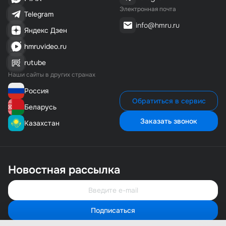
Электронная почта
Telegram
info@hmru.ru
Яндекс Дзен
hmruvideo.ru
rutube
Наши сайты в других странах
Россия
Обратиться в сервис
Беларусь
Заказать звонок
Казахстан
Новостная рассылка
Подписаться
Свяжитесь с нами
Мы онлайн и готовы помочь