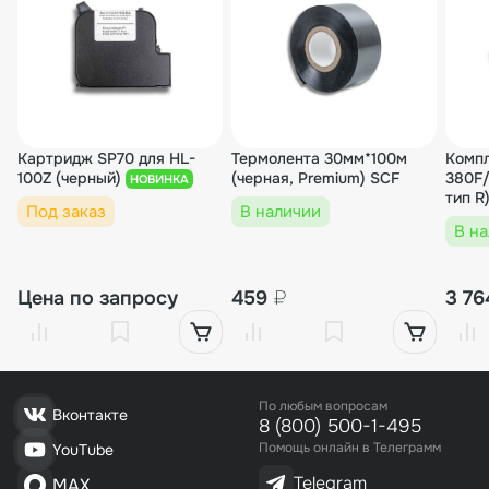
Картридж SP70 для HL-
Термолента 30мм*100м
Компл
100Z (черный)
(черная, Premium) SCF
380F/
НОВИНКА
тип R
Под заказ
В наличии
В н
Цена по запросу
459
₽
3 7
По любым вопросам
Вконтакте
8 (800) 500-1-495
Помощь онлайн в Телеграмм
YouTube
Telegram
MAX