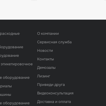
 расходные
О компании
Сервисная служба
борудование
Новости
рудование
Контакты
 этикетировочное
Демозалы
Лизинг
е оборудование
Приведи друга
ериалы
Видеоконсультация
машины
Доставка и оплата
е оборудование