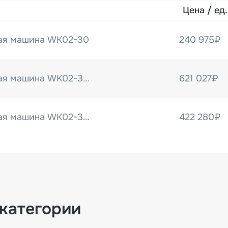
Цена / ед.
ая машина WK02-30
240 975₽
Обандероливающая машина WK02-30A
621 027₽
Обандероливающая машина WK02-30B
422 280₽
 категории