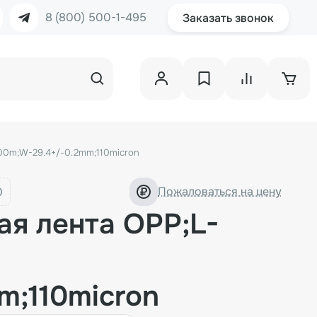
8 (800) 500-1-495
Заказать звонок
00m;W-29.4+/-0.2mm;110micron
Пожаловаться на цену
я лента OPP;L-
m;110micron