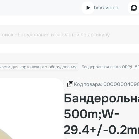
hmruvideo
части для картонажного оборудования
Бандерольная лента OPP;L-5
Код товара:
Бандерольна
500m;W-
29.4+/-0.2m