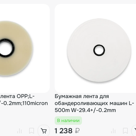
лента OPP;L-
Бумажная лента для
-0.2mm;110micron
обандероливающих машин L-
500m W-29.4+/-0.2mm
В наличии
1 238
₽