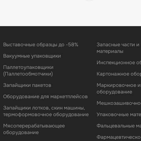
Выставочные образцы до -58%
Запасные части и
материалы
Вакуумные упаковщики
Инспекционное о
Паллетоупаковщики
(Паллетообмотчики)
Картонажное обо
Запайщики пакетов
Маркировочное и
оборудование
Оборудование для маркетплейсов
Мешкозашивочно
Запайщики лотков, скин машины,
термоформовочное оборудование
Упаковочные мат
Мясоперерабатывающее
Фальцевальные 
оборудование
Фармацевтическо