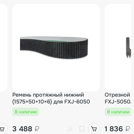
Ремень протяжный нижний
Отрезной 
(1575×50+10×6) для FXJ-6050
FXJ-5050
В наличии
В наличии
3 488
₽
1 836
₽