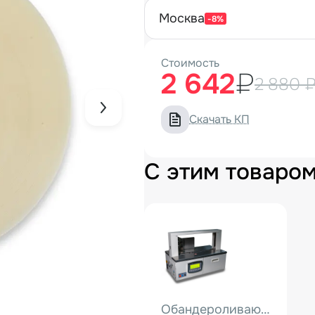
москва
-8%
Стоимость
2 642
₽
2 880 
Скачать КП
С этим товаро
Обандероливающая машина WK02-30