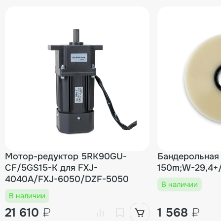
Мотор-редуктор 5RK90GU-
Бандерольная 
CF/5GS15-K для FXJ-
150m;W-29,4+/
4040A/FXJ-6050/DZF-5050
В наличии
В наличии
21 610
₽
1 568
₽