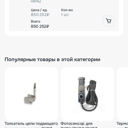
нель)
850 252₽
1 шт.
850 252₽
Популярные товары в этой категории
Толкатель цепи подающего
Фотосенсор для
Термо