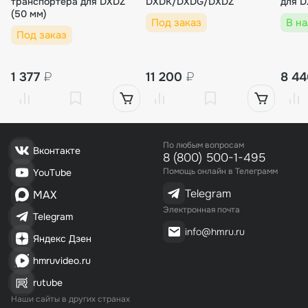
транспортера для DXDZ
DXDK/DXDG/DXDZ
для 
(50 мм)
Под заказ
В н
Под заказ
1 377
₽
11 200
₽
8 4
По любым вопросам
Вконтакте
8 (800) 500-1-495
Помощь онлайн в Телеграмм
YouTube
Telegram
MAX
Электронная почта
Telegram
info@hmru.ru
Яндекс Дзен
hmruvideo.ru
rutube
Наши сайты в других странах