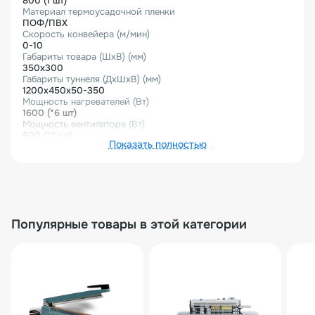
800 (1 шт)
Материал термоусадочной пленки
ПОФ/ПВХ
Скорость конвейера (м/мин)
0-10
Габариты товара (ШхВ) (мм)
350х300
Габариты туннеля (ДхШхВ) (мм)
1200x450x50-350
Мощность нагревателей (Вт)
1600 (*6 шт)
Мощность вентилятора (Вт)
600 (*2 шт)
Показать полностью
Вес нетто (кг)
120
Вес брутто (кг)
150
Габариты (Д×Ш×В) (мм)
1 600×650×1 200
Габариты в упаковке (Д×Ш×В) (мм)
Популярные товары в этой категории
1 650×750×570
Описание товара
Причина уценки - оборудование исправлено,
разошелся сварочный шов.
Термоусадочный тоннель ET-40P – профессиональное
оборудование для термоусадки, разработанное для