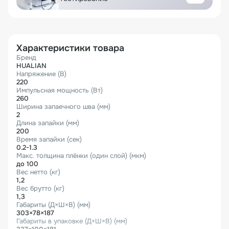
Характеристики товара
Бренд
HUALIAN
Напряжение (В)
220
Импульсная мощность (Вт)
260
Ширина запаечного шва (мм)
2
Длина запайки (мм)
200
Время запайки (сек)
0.2-1.3
Макс. толщина плёнки (один слой) (мкм)
до 100
Вес нетто (кг)
1,2
Вес брутто (кг)
1,3
Габариты (Д×Ш×В) (мм)
303×78×187
Габариты в упаковке (Д×Ш×В) (мм)