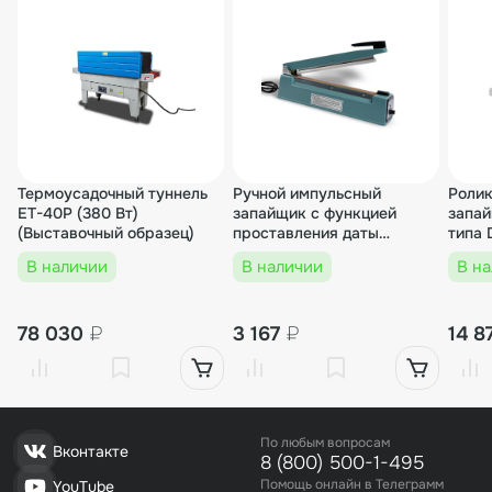
Термоусадочный туннель
Ручной импульсный
Ролик
ET-40P (380 Вт)
запайщик с функцией
запай
(Выставочный образец)
проставления даты
типа
(AL.корп.) FS-300B
(Выст
В наличии
В наличии
В н
(Выставочный образец)
78 030
₽
3 167
₽
14 8
По любым вопросам
Вконтакте
8 (800) 500-1-495
Помощь онлайн в Телеграмм
YouTube