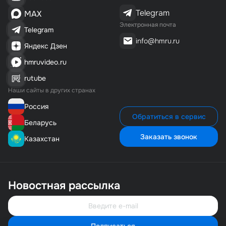
Telegram
MAX
Электронная почта
Telegram
info@hmru.ru
Яндекс Дзен
hmruvideo.ru
rutube
Наши сайты в других странах
Россия
Обратиться в сервис
Беларусь
Заказать звонок
Казахстан
Новостная рассылка
Подписаться