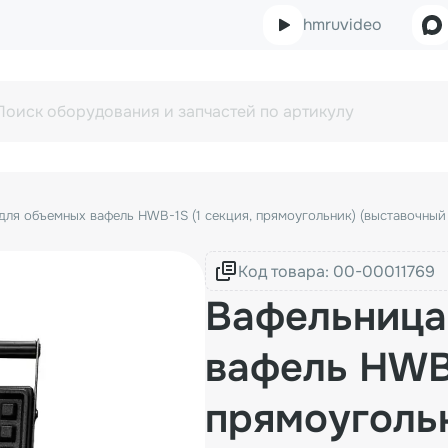
hmruvideo
для объемных вафель HWB-1S (1 секция, прямоугольник) (выставочный
Код товара:
Вафельница
вафель HWB-
прямоуголь