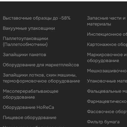
Выставочные образцы до -58%
Запасные части и
материалы
Вакуумные упаковщики
Инспекционное о
Паллетоупаковщики
(Паллетообмотчики)
Картонажное обо
Запайщики пакетов
Маркировочное и
оборудование
Оборудование для маркетплейсов
Мешкозашивочно
Запайщики лотков, скин машины,
термоформовочное оборудование
Упаковочные мат
Мясоперерабатывающее
Фальцевальные 
оборудование
Фармацевтическо
Оборудование HoReCa
Фасовочноe обор
Пищевое оборудование
Фильтр бумага