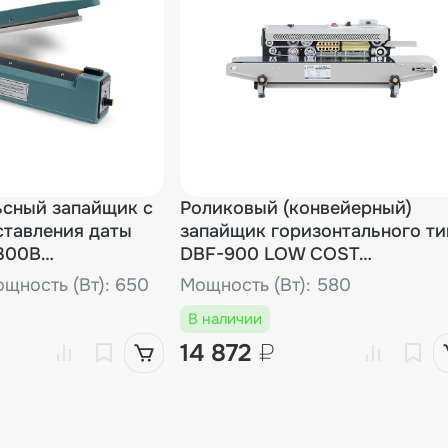
ьсный запайщик с
Роликовый (конвейерный)
ставления даты
запайщик горизонтального ти
-300B
DBF-900 LOW COST
 образец)
(Выставочный образец)
щность (Вт): 650
Мощность (Вт): 580
В наличии
14 872
₽