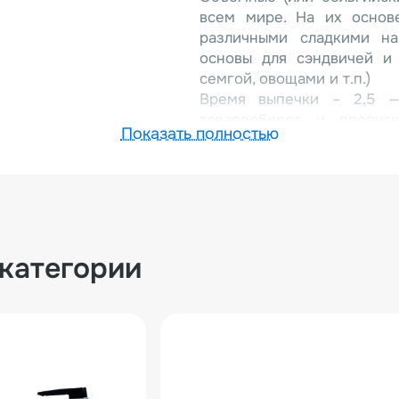
всем мире. На их основ
различными сладкими на
основы для сэндвичей и 
семгой, овощами и т.п.)
Время выпечки – 2,5 —
товарооборот и пропус
Показать полностью
минимальное время ожидан
Вафельница HWB-1S имеет
ячейками размером 10 на 
Среди других особенносте
жарочная поверхность из 
быструю и равномерную пр
 категории
простая и надежная элект
регулированием температур
компактная конструкция с 
При правильной эксплуата
вам долгие годы без каких