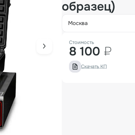
образец)
москва
Стоимость
8 100
₽
Скачать КП