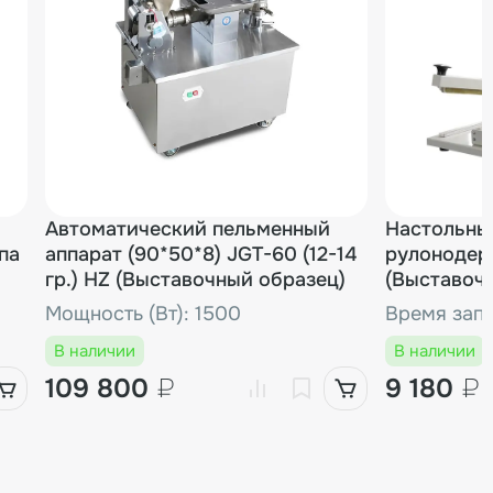
Автоматический пельменный
Настольны
па
аппарат (90*50*8) JGT-60 (12-14
рулонодер
гр.) HZ (Выставочный образец)
(Выставоч
Мощность (Вт): 1500
Время запа
В наличии
В наличии
109 800
₽
9 180
₽