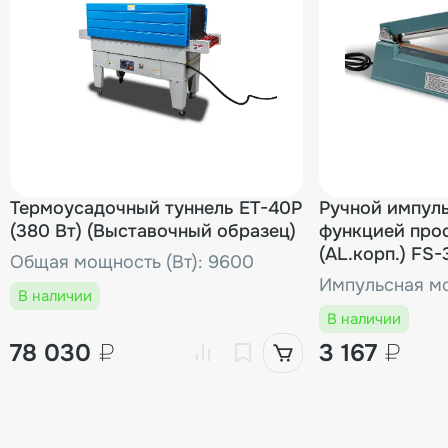
Термоусадочный туннель ET-40P
Ручной импул
(380 Вт) (Выставочный образец)
функцией про
(AL.корп.) FS
Общая мощность (Вт): 9600
(Выставочный
Импульсная мо
В наличии
В наличии
78 030
₽
3 167
₽