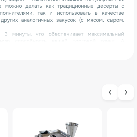
е можно делать как традиционные десерты с
полнителями, так и использовать в качестве
других аналогичных закусок (с мясом, сыром,
 3 минуты, что обеспечивает максимальный
кную способность вашей торговой точки. А
ия привлечет еще больше довольных клиентов!
 поверхность, разделенную под четыре вафли с
10 мм
й модели:
алюминия с тефлоновым покрытием, обеспечивает
ожарку;
ромеханическая панель управления с таймером и
ы. Диапазон регулировки – от 50 до 300 °C;
устойчивыми ножками.
ции этот простой и надежный прибор прослужит
-либо затрат на его обслуживание.