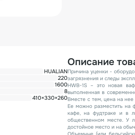
Описание тов
HUALIAN
Причина уценки - оборудо
220
загрязнения и следы экспл
1600
HWB-1S – это новая ваф
8
выполненная в современн
410×330×260
Вместе с тем, цена на не
Ее можно разместить на ф
кафе, на фудтраке и в 
общественном месте. У 
достойное место и на обыч
Объемные (или бельгийск