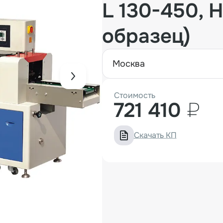
L 130-450, 
образец)
москва
Стоимость
721 410
₽
Скачать КП