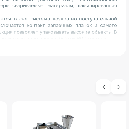
ермосвариваемые материалы, ламинированная
ется также система возвратно-поступательной
сключается контакт запаечных планок и самого
укция позволяет упаковывать высокие объекты. В
дели с шириной пленки 250 мм, 600 мм и др.
 богатую базовую комплектацию. Ее оснащение
стотным преобразователем (раздельно для
апаечных губок);
чики для точного позиционирования пленки с
 для цветной упаковки с рисунками и надписями).
также может регулироваться по длине пакета через
ер для точного управления машиной. Параметры
 регулируются при помощи сенсорной панели с
тным интерфейсом;
ллер, позволяющий подобрать оптимальную
онкретной пленки.