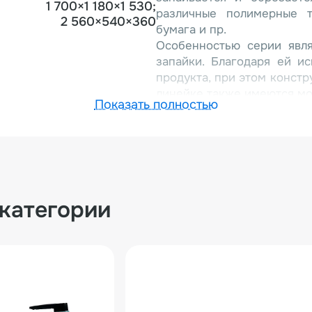
1 700×1 180×1 530;
различные полимерные т
2 560×540×360
бумага и пр.
Особенностью серии явля
запайки. Благодаря ей и
продукта, при этом констр
линейке также имеются мо
Показать полностью
Машина имеет достаточно
включает:
2 серводвигателя с ча
протягивающих роликов и з
чувствительные фотодат
фотометками (используется
 категории
Запайка и обрезка пакета 
цифровой ввод;
современный PCL-контролл
настроек легко и быстро
удобным, интуитивно поня
температурный контро
температуру запайки для к