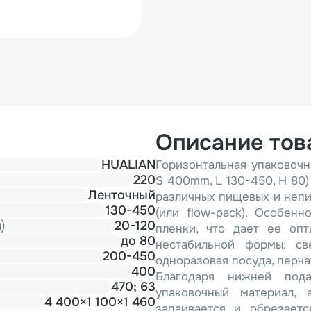
Описание тов
HUALIAN
Горизонтальная упаковочн
220
S 400mm, L 130-450, H 80
Ленточный
различных пищевых и непи
130-450
(или flow-pack). Особен
)
20-120
пленки, что дает ее оп
до 80
нестабильной формы: све
200-450
одноразовая посуда, перчат
400
Благодаря нижней под
470; 63
упаковочный материал, 
4 400×1 100×1 460
запаивается и обрезаетс