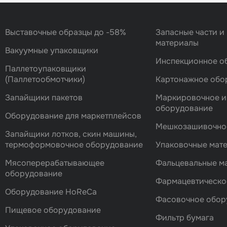
Выставочные образцы до -58%
Запасные части и
материалы
Вакуумные упаковщики
Инспекционное о
Паллетоупаковщики
(Паллетообмотчики)
Картонажное обо
Запайщики пакетов
Маркировочное и
оборудование
Оборудование для маркетплейсов
Мешкозашивочно
Запайщики лотков, скин машины,
термоформовочное оборудование
Упаковочные мат
Мясоперерабатывающее
Фальцевальные 
оборудование
Фармацевтическо
Оборудование HoReCa
Фасовочноe обор
Пищевое оборудование
Фильтр бумага