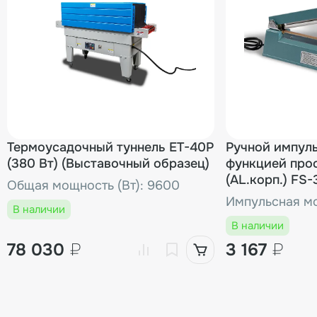
Термоусадочный туннель ET-40P
Ручной импул
(380 Вт) (Выставочный образец)
функцией про
(AL.корп.) FS
Общая мощность (Вт): 9600
(Выставочный
Импульсная мо
В наличии
В наличии
78 030
₽
3 167
₽