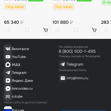
В н
Под заказ
Под заказ
65 340
₽
101 880
₽
283
По любым вопросам
Вконтакте
8 (800) 500-1-495
Помощь онлайн в Телеграмм
YouTube
Telegram
MAX
Электронная почта
Telegram
info@hmru.ru
Яндекс Дзен
hmruvideo.ru
rutube
Наши сайты в других странах
Россия