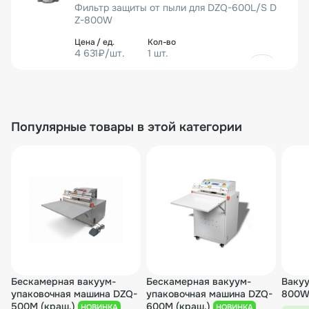
Фильтр защиты от пыли для DZQ-600L/S D
производительностью 20 м³ /ч. По выбору заказчика
Z-800W
мощность насоса может быть увеличена.
В нашей компании вы можете заказать промышленный
4 631₽/шт.
1 шт.
вакуумный упаковщик бескамерного типа DZQ-600L/S
по оптимальной цене, с доставкой по Москве и в
4 631₽
любой регион РФ.
Популярные товары в этой категории
Бескамерная вакуум-
Бескамерная вакуум-
Ваку
упаковочная машина DZQ-
упаковочная машина DZQ-
800
500M (краш.)
600M (краш.)
НОВИНКА
НОВИНКА