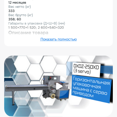
12 месяцев
Вес нетто (кг)
333
Вес брутто (кг)
358; 60
Габариты в упаковке (Д×Ш×В) (мм)
1 500×770×1 520; 2 600×540×320
Описание товара
Горизонтальная упаковочная машина DXDZ-250XD (3
Показать полностью
servo, лент. 100 мм, рег.форм., min bag L 80, H 50, 1
позиц.нож) представляет серию оборудования для
упаковки различных пищевых и непищевых продуктов
в трехшовный пакет «подушка» (или flow-pack). В
данной комплектации имеется датчик для
отслеживания длины продукта, таким образом машина
работает в двух режимах.
Первый - работа по фиксированной длине пакета. В
этом случае машина формирует длину пакета
согласно настройкам которые были устанавлены на
панели управления оператором.
Второй - изменение длины пакета согласно данным
полученным с датчика отслеживания продукта. В этом