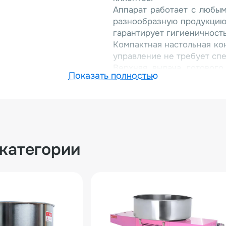
Аппарат работает с любым
разнообразную продукцию
гарантирует гигиеничность
Компактная настольная ко
управление не требует спе
Верхняя выдача готового
Показать полностью
помогают создавать эффе
покупателей.
Откройте свою прибыльную
взрослых в парке, на г
проходимостью. Аппа
обеспечивающий стаби
 категории
обслуживание и быстрый в
успешного дела в одном к