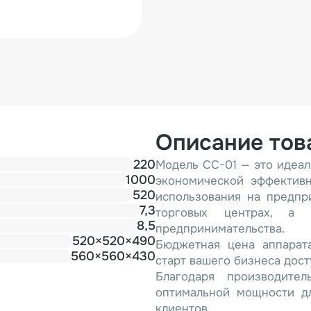
Описание тов
220
Модель CC-01 — это идеал
1000
экономической эффективн
520
использования на предпр
7,3
торговых центрах, а
8,5
предпринимательства.
520×520×490
Бюджетная цена аппарат
560×560×430
старт вашего бизнеса дос
Благодаря производите
оптимальной мощности дл
клиентов.