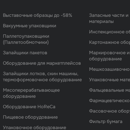
Выставочные образцы до -58%
Запасные части и
материалы
Вакуумные упаковщики
Инспекционное о
Паллетоупаковщики
(Паллетообмотчики)
Картонажное обо
Запайщики пакетов
Маркировочное и
оборудование
Оборудование для маркетплейсов
Мешкозашивочно
Запайщики лотков, скин машины,
термоформовочное оборудование
Упаковочные мат
Мясоперерабатывающее
Фальцевальные 
оборудование
Фармацевтическо
Оборудование HoReCa
Фасовочноe обор
Пищевое оборудование
Фильтр бумага
Упаковочное оборудование