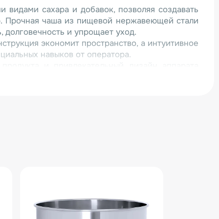
и видами сахара и добавок, позволяя создавать
. Прочная чаша из пищевой нержавеющей стали
, долговечность и упрощает уход.
нструкция экономит пространство, а интуитивное
циальных навыков от оператора.
 продукта и привлекательный дизайн аппарата
ктные сладкие формы и притягивают внимание
 точку по продаже любимого лакомства детей и
ородских праздниках или в месте с высокой
рат CC-01 — это ваш надежный партнер,
льное качество, минимальные затраты на
озврат инвестиций. Все необходимое для старта
омпактном решении с гарантией производителя.