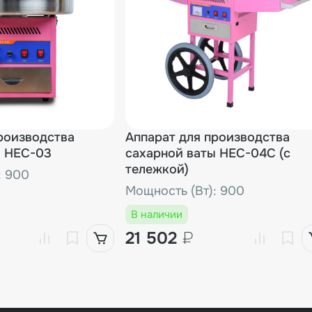
роизводства
Аппарат для производства
ы HEC-03
сахарной ваты HEC-04C (с
тележкой)
: 900
Мощность (Вт): 900
В наличии
21 502
₽