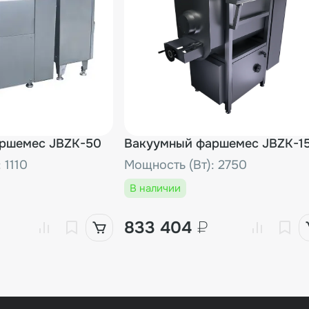
ршемес JBZK-50
Вакуумный фаршемес JBZK-1
 1110
Мощность (Вт): 2750
В наличии
833 404
₽