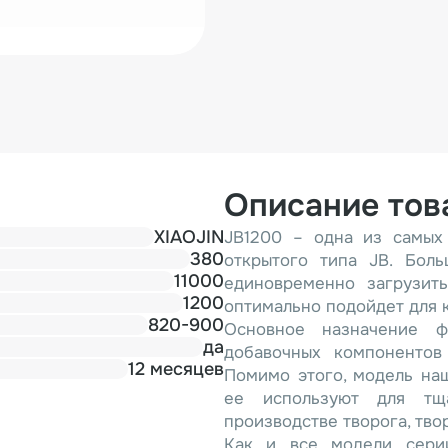
Описание тов
XIAOJIN
JB1200 – одна из самых
380
открытого типа JB. Бол
11000
единовременно загрузить
1200
оптимально подойдет для 
820-900
Основное назначение 
да
добавочных компонентов
12 месяцев
Помимо этого, модель на
ее используют для тщ
производстве творога, тво
Как и все модели сери