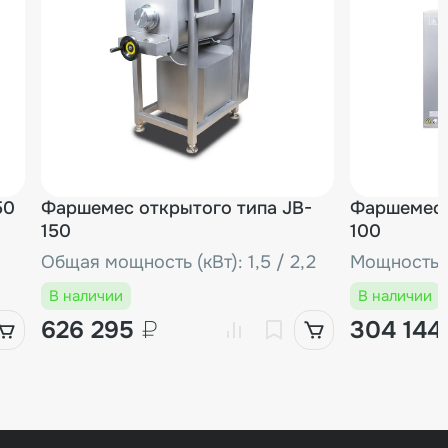
50
Фаршемес открытого типа JB-
Фаршемеси
150
100
Общая мощность (кВт): 1,5 / 2,2
Мощность (
В наличии
В наличии
626 295
₽
304 14