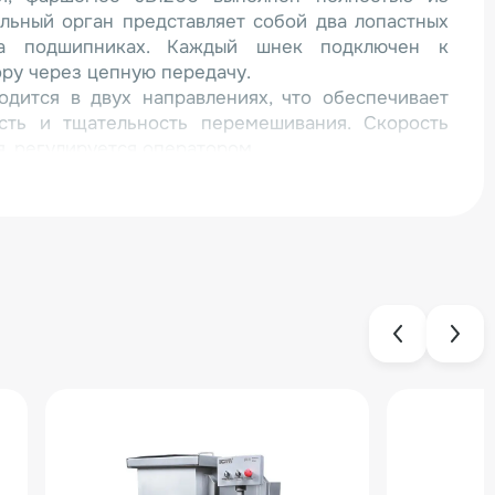
льный орган представляет собой два лопастных
на подшипниках. Каждый шнек подключен к
ру через цепную передачу.
дится в двух направлениях, что обеспечивает
сть и тщательность перемешивания. Скорость
, регулируется оператором.
та – автоматическая, через предусмотренный для
ой части.
ашины важно отметить:
нение из пищевой нержавеющей стали;
отового сырья через лючок в торцевой части
ления;
е с фаршемесом
ращения шнеков (регулируется оператором);
 (вращаются в двух направлениях);
ля закрепления дежи в открытом положении