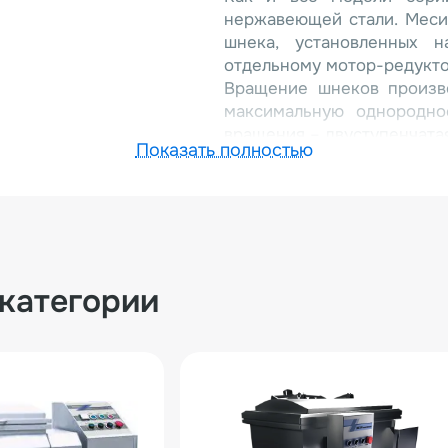
нержавеющей стали. Меси
шнека, установленных 
отдельному мотор-редукто
Вращение шнеков произво
максимальную однородно
вращения – двуступенчатая
Показать полностью
Выгрузка готового продук
этих целей лючок в торцев
Из других особенностей м
Высококачественное испол
Автоматическая выгрузка г
Механическая панель управ
 категории
Крышка не идет в комплект
Двуступенчатая скорость в
Реверсное движение шнеков
Фиксирующее устройство д