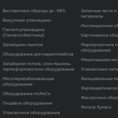
Выставочные образцы до -58%
Запасные части и
материалы
Вакуумные упаковщики
Инспекционное о
Паллетоупаковщики
(Паллетообмотчики)
Картонажное обо
Запайщики пакетов
Маркировочное и
оборудование
Оборудование для маркетплейсов
Мешкозашивочно
Запайщики лотков, скин машины,
термоформовочное оборудование
Упаковочные мат
Мясоперерабатывающее
Фальцевальные 
оборудование
Фармацевтическо
Оборудование HoReCa
Фасовочноe обор
Пищевое оборудование
Фильтр бумага
Упаковочное оборудование