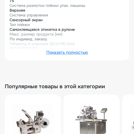
75
Система размотки плёнки упак. машины
Верхняя
Система управления
Сенсорный экран
Тип плёнки
Самоклеящаяся этикетка в рулоне
Макс. размер продукта (мм)
По индивид. заказу
Габариты в упаковке (Д×Ш×В) (мм)
980*1450*1150
Показать полностью
Гарантийный срок
12 месяцев
Описание товара
В условиях современных производственных линий, где
требования к автоматизации и точности маркировки
постоянно растут, этикетировщик HL-A600
Популярные товары в этой категории
предлагает надежное и эффективное решение. Это
оборудование специально разработано для работы с
широкоформатными этикетками шириной до 600 мм,
обеспечивая безупречное качество нанесения на
крупногабаритную продукцию.
Основные возможности и преимущества
HL-A600 представляет собой автоматическую