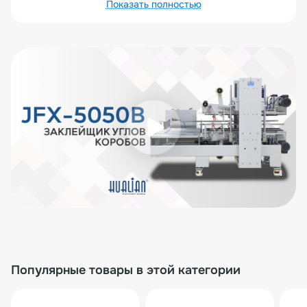
Показать полностью
Описание товара
Заклейщик углов JFX-5050B — это оптимальный
выбор для производств любого масштаба. Данная
модель из серии JFX предназначена для быстрой и
точной оклейки краев верхнего и нижнего клапанов
картонных коробок клейкой лентой, обеспечивая
прочную герметизацию и аккуратный товарный вид
упаковки.
Машина обеспечивает высокую скорость работы,
значительно увеличивая выпуск готовой продукции, и
предлагает исключительное соотношение цены и
качества, гарантируя быструю окупаемость
инвестиций.
Оборудование легко адаптируется и эффективно
работает с широким диапазоном габаритов коробов,
что идеально подходит для предприятий с
разнообразной упаковочной номенклатурой.
Популярные товары в этой категории
JFX-5050B может быть легко встроена в
существующую производственную линию в качестве