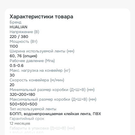
Характеристики товара
Бренд
HUALIAN
Напряжение (В)
220 / 380
Мощность (Вт)
1100
Ширина используемой ленты (мм)
60, 76 (опция)
Рабочее давление (Мпа)
0.5-0.6
Макс. нагрузка на конвейер (кг)
30
Скорость конвейера (м/мин)
20
Минимальный размер коробки (Д×Ш×В) (мм)
320×200×180
Максимальный размер коробки (Д×Ш×В) (мм)
500×500×500
Тип используемой ленты
БОПП, водонепроницаемая клейкая лента, ПВХ
Гарантийный срок
12 месяцев
Габариты в упаковке (Д×Ш×В) (мм)
1 810×1 405×1 660