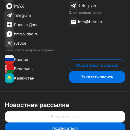
Telegram
MAX
Электронная почта
Telegram
info@hmru.ru
Яндекс Дзен
hmruvideo.ru
rutube
Наши сайты в других странах
Россия
Обратиться в сервис
Беларусь
Заказать звонок
Казахстан
Новостная рассылка
Подписаться
Свяжитесь с нами