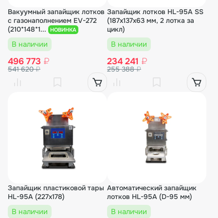
Вакуумный запайщик лотков
Запайщик лотков HL-95A SS
с газонаполнением EV-272
(187х137x63 мм, 2 лотка за
(210*148*1...
цикл)
НОВИНКА
В наличии
В наличии
496 773
₽
234 241
₽
541 620
₽
255 388
₽
Запайщик пластиковой тары
Автоматический запайщик
HL-95A (227х178)
лотков HL-95A (D-95 мм)
В наличии
В наличии