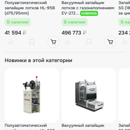
Полуавтоматический
Вакуумный запайщик
Запай
запайщик лотков HL-95B
лотков с газонаполнением
SS (1
(d75/95mm)
EV-272...
за ци
НОВИНКА
В наличии
В наличии
В н
41 594
₽
496 773
₽
234 
Новинки в этой категории
Полуавтоматический
Вакуумный запайщик
Запай