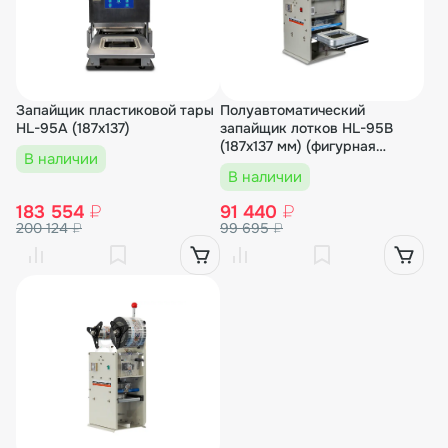
Запайщик пластиковой тары
Полуавтоматический
HL-95A (187х137)
запайщик лотков HL-95B
(187х137 мм) (фигурная
В наличии
матрица)
В наличии
183 554
₽
91 440
₽
200 124
₽
99 695
₽