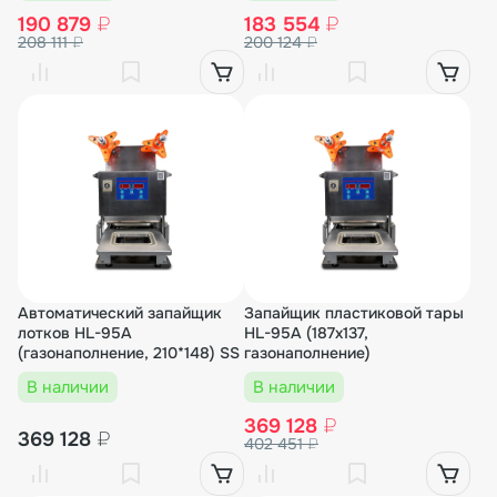
190 879
₽
183 554
₽
208 111
₽
200 124
₽
Автоматический запайщик
Запайщик пластиковой тары
лотков HL-95A
HL-95A (187х137,
(газонаполнение, 210*148) SS
газонаполнение)
В наличии
В наличии
369 128
₽
369 128
₽
402 451
₽