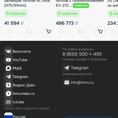
запайщик лотков HL-95B
лотков с газонаполнением
SS (1
(d75/95mm)
EV-272...
за ци
НОВИНКА
В наличии
В наличии
В н
41 594
₽
496 773
₽
234 
По любым вопросам
Вконтакте
8 (800) 500-1-495
Помощь онлайн в Телеграмм
YouTube
Telegram
MAX
Электронная почта
Telegram
info@hmru.ru
Яндекс Дзен
hmruvideo.ru
rutube
Наши сайты в других странах
Россия