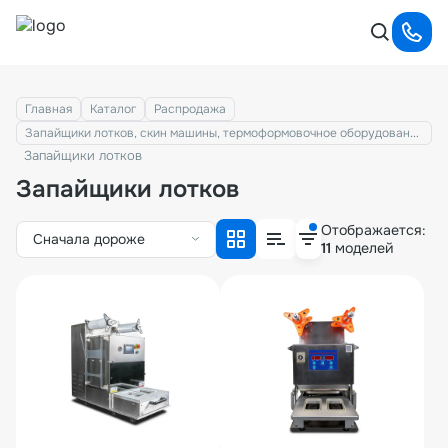
Главная
Каталог
Распродажа
Запайщики лотков, скин машины, термоформовочное оборудование
Запайщики лотков
Запайщики лотков
Отображается:
Сначала дороже
11
моделей